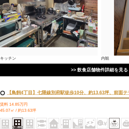
キッチン
内観
>> 飲食店舗物件詳細を見る
【鳥飼4丁目】七隈線別府駅徒歩10分、約13.63坪、前面
賃料 14.85万円
45.07㎡ / 約13.63坪