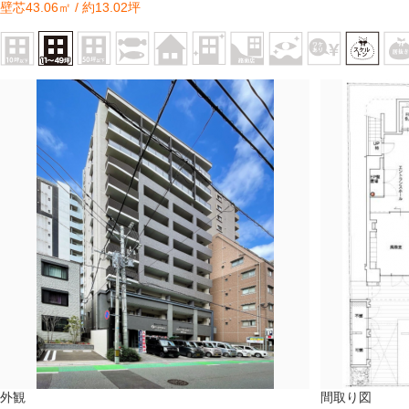
壁芯43.06㎡ / 約13.02坪
外観
間取り図