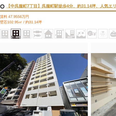
【中呉服町7丁目】呉服町駅徒歩4分、約31.14坪、人気エ
賃料 47.9556万円
壁芯102.95㎡ / 約31.14坪