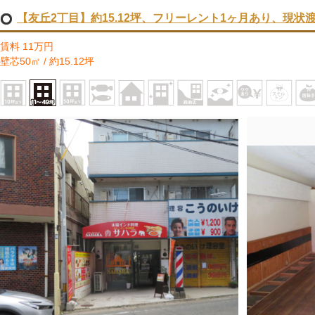
【友丘2丁目】約15.12坪、フリーレント1ヶ月あり、現状
賃料 11万円
壁芯50㎡ / 約15.12坪