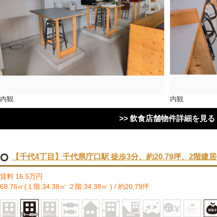
内観
内観
>> 飲食店舗物件詳細を見る
【千代4丁目】千代県庁口駅 徒歩3分、約20.79坪、2階建
賃料 16.5万円
68.76㎡(１階:34.38㎡ ２階:34.38㎡ ) / 約20.79坪