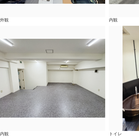
外観
内観
内観
トイレ