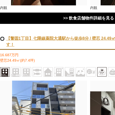
内観
内観
>> 飲食店舗物件詳細を見る
【警固1丁目】七隈線薬院大通駅から徒歩8分 / 壁芯 24.49㎡ 
す！
16.687万円
壁芯24.49㎡(約7.4坪)