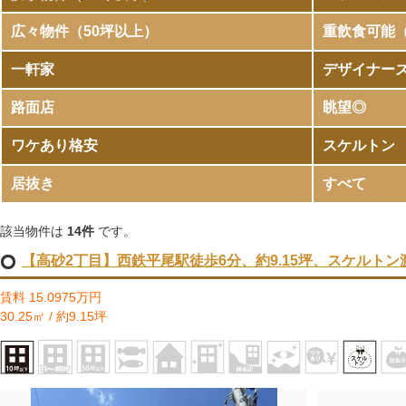
広々物件（50坪以上）
重飲食可能
一軒家
デザイナー
路面店
眺望◎
ワケあり格安
スケルトン
居抜き
すべて
該当物件は
14件
です。
【高砂2丁目】西鉄平尾駅徒歩6分、約9.15坪、スケルトン
賃料 15.0975万円
30.25㎡ / 約9.15坪