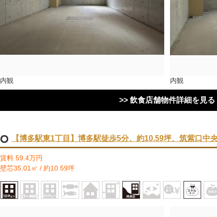
内観
内観
>> 飲食店舗物件詳細を見る
【博多駅東1丁目】博多駅徒歩5分、約10.59坪、筑紫口中
賃料 59.4万円
壁芯35.01㎡ / 約10.59坪